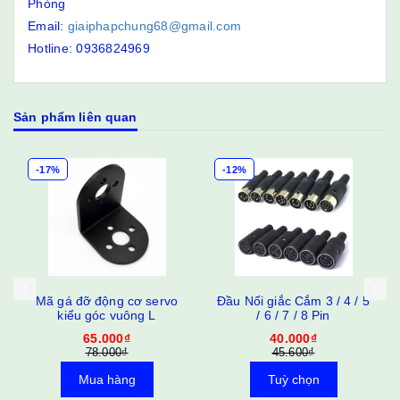
Phòng
Email:
giaiphapchung68@gmail.com
Hotline: 0936824969
Sản phẩm liên quan
-17%
-12%
Mã gá đỡ động cơ servo
Đầu Nối giắc Cắm 3 / 4 / 5
kiểu góc vuông L
/ 6 / 7 / 8 Pin
65.000₫
40.000₫
78.000₫
45.600₫
Mua hàng
Tuỳ chọn