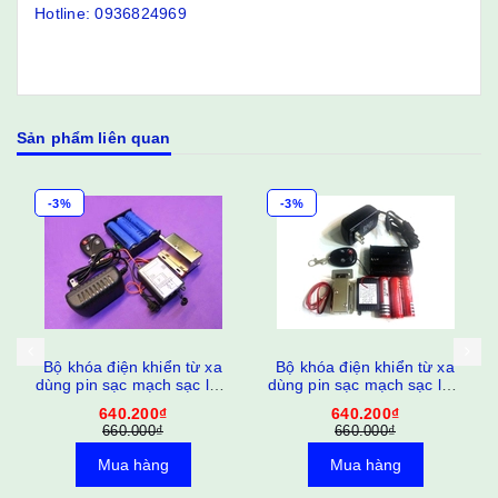
Hotline: 0936824969
Sản phẩm liên quan
-3%
-3%
Bộ khóa điện khiển từ xa
Bộ khóa điện khiển từ xa
dùng pin sạc mạch sạc loại
dùng pin sạc mạch sạc loại
chốt
khóa
640.200₫
640.200₫
660.000₫
660.000₫
Mua hàng
Mua hàng