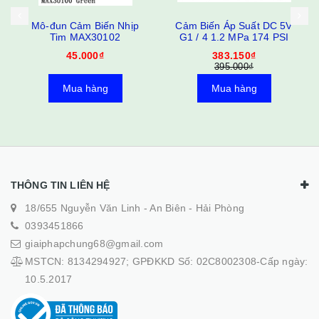
Cảm Biến Áp Suất DC 5V
Cảm Biến Lưu Lượng
G1 / 4 1.2 MPa 174 PSI
Nước DN25 fi 34mm
383.150₫
533.500₫
395.000₫
550.000₫
Mua hàng
Mua hàng
THÔNG TIN LIÊN HỆ
18/655 Nguyễn Văn Linh - An Biên - Hải Phòng
0393451866
giaiphapchung68@gmail.com
MSTCN: 8134294927; GPĐKKD Số: 02C8002308-Cấp ngày:
10.5.2017