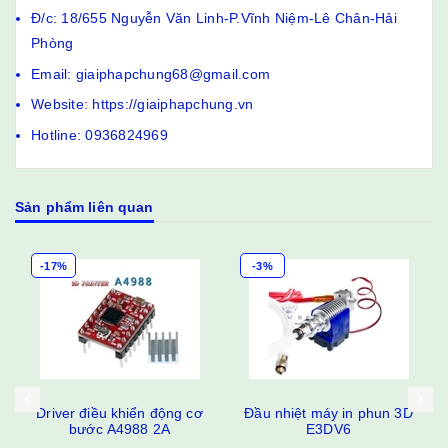
Đ/c: 18/655 Nguyễn Văn Linh-P.Vĩnh Niệm-Lê Chân-Hải
Phòng
Email: giaiphapchung68@gmail.com
Website: https://giaiphapchung.vn
Hotline: 0936824969
Sản phẩm liên quan
-17%
-3%
Driver điều khiển động cơ
Đầu nhiệt máy in phun 3D
bước A4988 2A
E3DV6