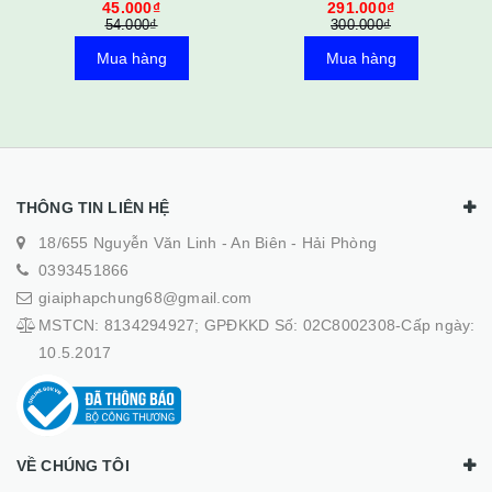
45.000₫
291.000₫
54.000₫
300.000₫
Mua hàng
Mua hàng
THÔNG TIN LIÊN HỆ
18/655 Nguyễn Văn Linh - An Biên - Hải Phòng
0393451866
giaiphapchung68@gmail.com
MSTCN: 8134294927; GPĐKKD Số: 02C8002308-Cấp ngày:
10.5.2017
VỀ CHÚNG TÔI