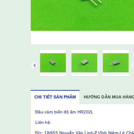
CHI TIẾT SẢN PHẨM
HƯỚNG DẪN MUA HÀN
Đầu cảm biến độ ẩm HR202L
Liên hệ:
Đ/c: 18/655 Nguyễn Văn Linh-P.Vĩnh Niệm-Lê Ch