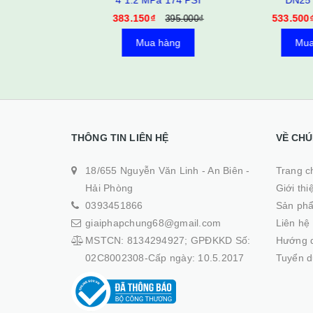
102
4 1.2 MPa 174 PSI
DN25 f
0₫
383.150₫
533.500₫
395.000₫
àng
Mua hàng
Mua 
THÔNG TIN LIÊN HỆ
VỀ CHÚ
18/655 Nguyễn Văn Linh - An Biên -
Trang ch
Hải Phòng
Giới thi
0393451866
Sản ph
giaiphapchung68@gmail.com
Liên hệ
MSTCN: 8134294927; GPĐKKD Số:
Hướng 
02C8002308-Cấp ngày: 10.5.2017
Tuyển 