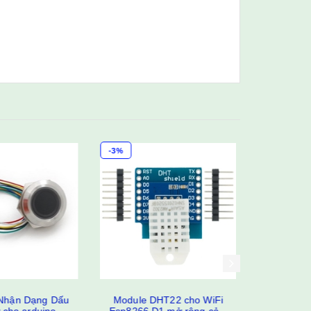
-3%
-3%
hận Dạng Dấu
Module DHT22 cho WiFi
Cảm Biến 