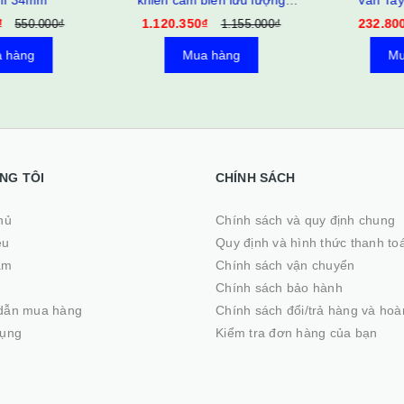
i 34mm
khiển cảm biến lưu lượng
Vân Tay 
nước
1.120.350₫
232.800₫
550.000₫
1.155.000₫
hàng
Mua hàng
Mua
NG TÔI
CHÍNH SÁCH
ủ
Chính sách và quy định chung
ệu
Quy định và hình thức thanh to
ẩm
Chính sách vận chuyển
Chính sách bảo hành
dẫn mua hàng
Chính sách đổi/trả hàng và hoà
dụng
Kiểm tra đơn hàng của bạn