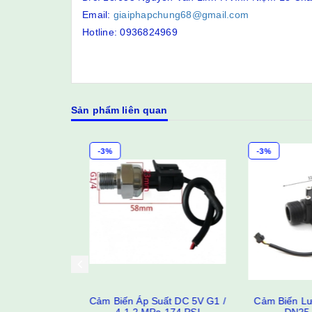
Email:
giaiphapchung68@gmail.com
Hotline: 0936824969
Sản phẩm liên quan
-3%
-3%
ến Nhịp Tim
Cảm Biến Áp Suất DC 5V G1 /
Cảm Biến Lưu