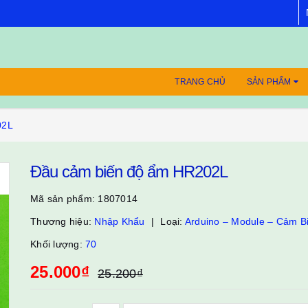
TRANG CHỦ
SẢN PHẨM
02L
Đầu cảm biến độ ẩm HR202L
Mã sản phẩm:
1807014
Thương hiệu:
Nhập Khẩu
Loại:
Arduino – Module – Cảm B
Khối lượng:
70
25.000₫
25.200₫