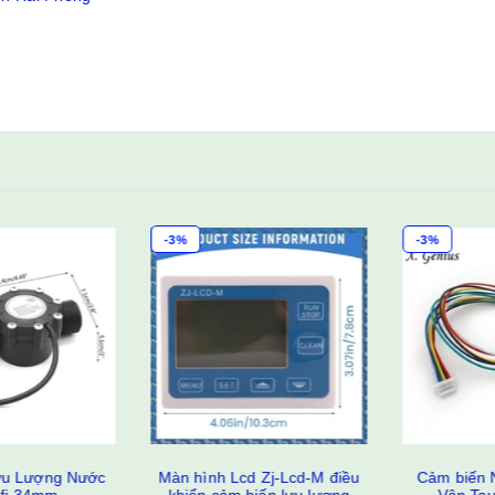
-3%
-3%
 Lượng Nước
Màn hình Lcd Zj-Lcd-M điều
Cảm biến N