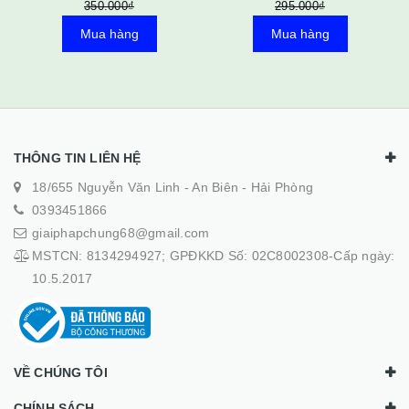
350.000₫
295.000₫
Mua hàng
Mua hàng
THÔNG TIN LIÊN HỆ
18/655 Nguyễn Văn Linh - An Biên - Hải Phòng
0393451866
giaiphapchung68@gmail.com
MSTCN: 8134294927; GPĐKKD Số: 02C8002308-Cấp ngày:
10.5.2017
VỀ CHÚNG TÔI
CHÍNH SÁCH