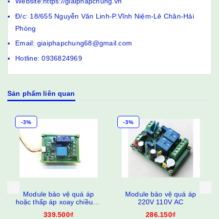
Website:https://giaiphapchung.vn
Đ/c: 18/655 Nguyễn Văn Linh-P.Vĩnh Niệm-Lê Chân-Hải
Phòng
Email: giaiphapchung68@gmail.com
Hotline: 0936824969
Sản phẩm liên quan
-3%
-3%
Module bảo vệ quá áp
Module bảo vệ quá áp
hoặc thấp áp xoay chiều 0-
220V 110V AC
500VAC có relay
339.500₫
286.150₫