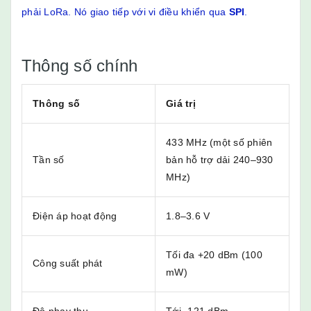
phải LoRa. Nó giao tiếp với vi điều khiển qua
SPI
.
Thông số chính
Thông số
Giá trị
433 MHz (một số phiên
Tần số
bản hỗ trợ dải 240–930
MHz)
Điện áp hoạt động
1.8–3.6 V
Tối đa +20 dBm (100
Công suất phát
mW)