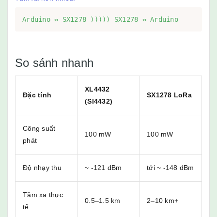
Arduino ↔ SX1278 ))))) SX1278 ↔ Arduino
So sánh nhanh
XL4432
Đặc tính
SX1278 LoRa
(SI4432)
Công suất
100 mW
100 mW
phát
Độ nhạy thu
~ -121 dBm
tới ~ -148 dBm
Tầm xa thực
0.5–1.5 km
2–10 km+
tế