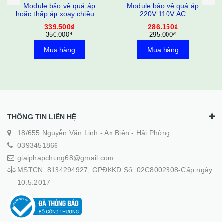
Module bảo vệ quá áp
Module bảo vệ quá áp
hoặc thấp áp xoay chiều 0-
220V 110V AC
500VAC có relay
339.500₫
286.150₫
350.000₫
295.000₫
Mua hàng
Mua hàng
THÔNG TIN LIÊN HỆ
18/655 Nguyễn Văn Linh - An Biên - Hải Phòng
0393451866
giaiphapchung68@gmail.com
MSTCN: 8134294927; GPĐKKD Số: 02C8002308-Cấp ngày:
10.5.2017