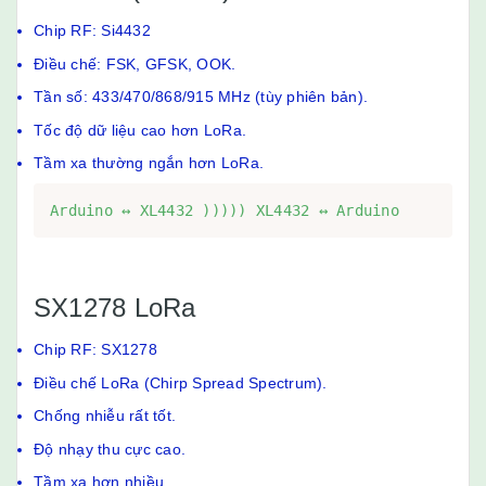
Chip RF: Si4432
Điều chế: FSK, GFSK, OOK.
Tần số: 433/470/868/915 MHz (tùy phiên bản).
Tốc độ dữ liệu cao hơn LoRa.
Tầm xa thường ngắn hơn LoRa.
Arduino ↔ XL4432 ))))) XL4432 ↔ Arduino
SX1278 LoRa
Chip RF: SX1278
Điều chế LoRa (Chirp Spread Spectrum).
Chống nhiễu rất tốt.
Độ nhạy thu cực cao.
Tầm xa hơn nhiều.