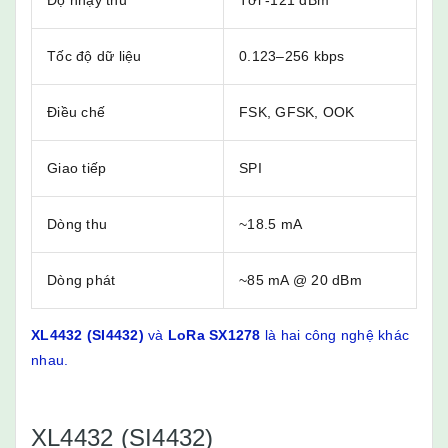
Độ nhạy thu
Tới -121 dBm
Tốc độ dữ liệu
0.123–256 kbps
Điều chế
FSK, GFSK, OOK
Giao tiếp
SPI
Dòng thu
~18.5 mA
Dòng phát
~85 mA @ 20 dBm
XL4432 (SI4432)
và
LoRa SX1278
là hai công nghệ khác
nhau.
XL4432 (SI4432)