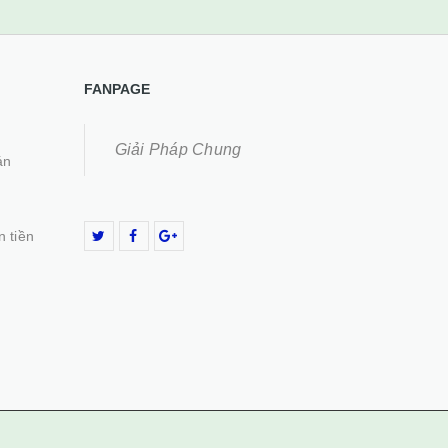
FANPAGE
Giải Pháp Chung
án
n tiền