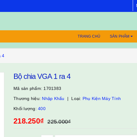
TRANG CHỦ
SẢN PHẨM
a 4
Bộ chia VGA 1 ra 4
Mã sản phẩm:
1701383
Thương hiệu:
Nhập Khẩu
Loại:
Phụ Kiện Máy Tính
Khối lượng:
400
218.250₫
225.000₫