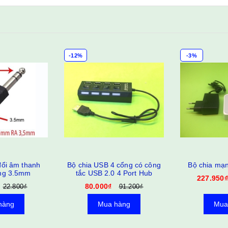
-3%
-3%
SB 4 cổng có công
Bộ chia mạng Lan 5 cổng
Bộ c
 2.0 4 Port Hub
227.950₫
121.
235.000₫
00₫
91.200₫
ua hàng
Mua hàng