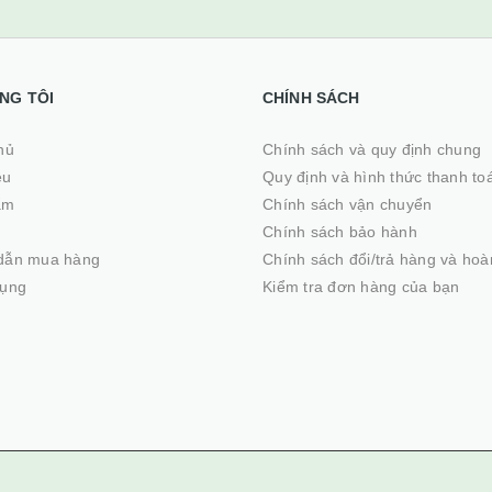
NG TÔI
CHÍNH SÁCH
ủ
Chính sách và quy định chung
ệu
Quy định và hình thức thanh to
ẩm
Chính sách vận chuyển
Chính sách bảo hành
dẫn mua hàng
Chính sách đổi/trả hàng và hoà
dụng
Kiểm tra đơn hàng của bạn
© Bản quyền thuộc về Giải Pháp Chung
|
Cung cấp bởi
GPC