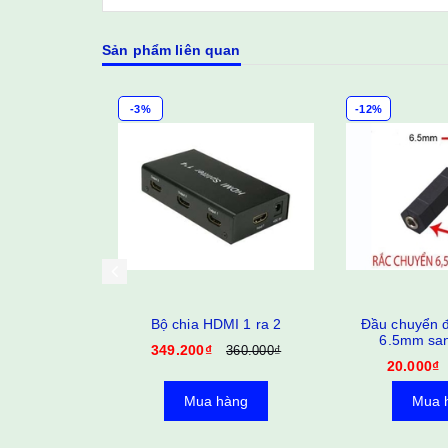
Sản phẩm liên quan
-12%
-12%
 HDMI 1 ra 2
Đầu chuyển đổi âm thanh
Bộ chia U
6.5mm sang 3.5mm
tắc USB
0₫
360.000₫
20.000₫
80.0
22.800₫
a hàng
Mua hàng
M