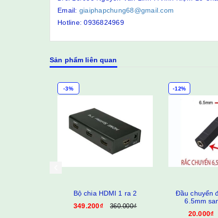
Email:
giaiphapchung68@gmail.com
Hotline: 0936824969
Sản phẩm liên quan
-3%
-12%
Bộ chia HDMI 1 ra 2
Đầu chuyển đ
6.5mm sa
349.200₫
360.000₫
20.000₫