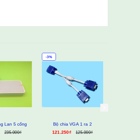
-3%
-3%
ng Lan 5 cổng
Bộ chia VGA 1 ra 2
Bộ chia
121.250₫
218.25
235.000₫
125.000₫