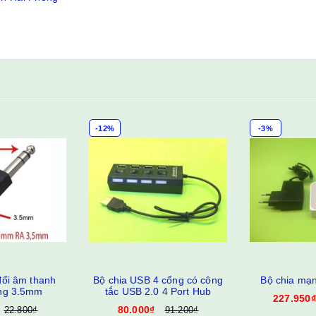
-12%
-3%
ổi âm thanh
Bộ chia USB 4 cổng có công
Bộ chia mạ
ng 3.5mm
tắc USB 2.0 4 Port Hub
227.950₫
80.000₫
22.800₫
91.200₫