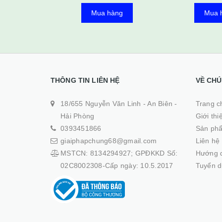
Mua hàng
Mua 
THÔNG TIN LIÊN HỆ
VỀ CHÚ
18/655 Nguyễn Văn Linh - An Biên -
Trang ch
Hải Phòng
Giới thi
0393451866
Sản ph
giaiphapchung68@gmail.com
Liên hệ
MSTCN: 8134294927; GPĐKKD Số:
Hướng 
02C8002308-Cấp ngày: 10.5.2017
Tuyển 