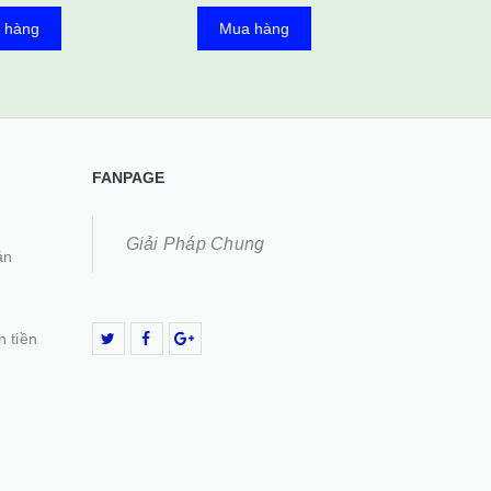
 hàng
Mua hàng
Mu
FANPAGE
Giải Pháp Chung
án
n tiền