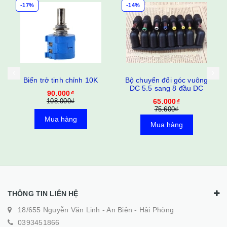
-14%
-17%
hỉnh 10K
Bộ chuyển đổi góc vuông
Bộ chuyển đổi thẳn
DC 5.5 sang 8 đầu DC
5.5 sang 8 đầu 
₫
₫
65.000₫
50.000₫
75.600₫
60.000₫
ng
Mua hàng
Mua hàng
THÔNG TIN LIÊN HỆ
18/655 Nguyễn Văn Linh - An Biên - Hải Phòng
0393451866