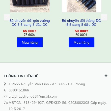
Bộ chuyển đổi góc vuông
Bộ chuyển đổi thẳng DC
DC 5.5 sang 8 đầu DC
5.5 sang 8 đầu DC
65.000₫
50.000₫
75.600₫
60.000₫
Mua hàng
Mua hàng
THÔNG TIN LIÊN HỆ
18/655 Nguyễn Văn Linh - An Biên - Hải Phòng
0393451866
giaiphapchung68@gmail.com
MSTCN: 8134294927; GPĐKKD Số: 02C8002308-Cấp ngày:
10.5.2017