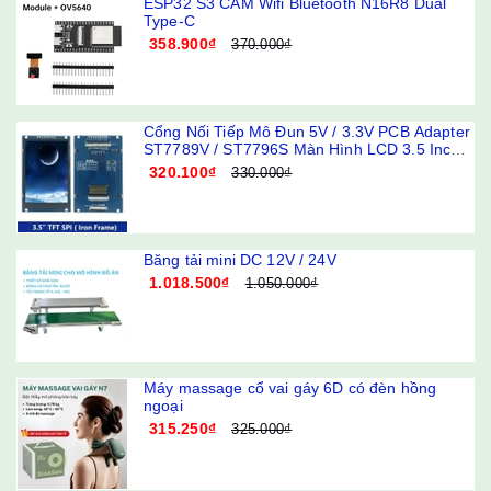
ESP32 S3 CAM Wifi Bluetooth N16R8 Dual
Type-C
358.900₫
370.000₫
Cổng Nối Tiếp Mô Đun 5V / 3.3V PCB Adapter
ST7789V / ST7796S Màn Hình LCD 3.5 Inch
240x320 320x480 SPI TFT
320.100₫
330.000₫
Băng tải mini DC 12V / 24V
1.018.500₫
1.050.000₫
Máy massage cổ vai gáy 6D có đèn hồng
ngoại
315.250₫
325.000₫