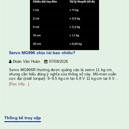
Servo MG996 chịu tải bao nhiêu?
Đoàn Văn Huân
07/08/2026
Servo MG996R thường được quảng cáo là servo 11 kg·cm,
nhưng cần hiểu đúng ý nghĩa của thông số này. Mô-men xoắn
cực đại (stall torque): 9–9,5 kg·cm tại 4,8 V 11 kg·cm tại 6 V
Điều đó có nghĩa là: Tuy nhiên trong thực tế không nên chạy ở
[Đọc tiếp...]
giới hạn này. Để servo bền và không bị rung hoặc quá nhiệ...
D1
Thống kê truy cập