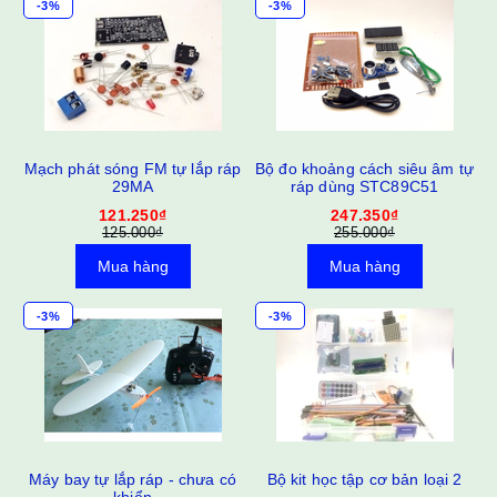
-3%
-3%
ID
Mạch phát sóng FM tự lắp ráp
Bộ đo khoảng cách siêu âm tự
29MA
ráp dùng STC89C51
121.250₫
247.350₫
125.000₫
255.000₫
Mua hàng
Mua hàng
-3%
-3%
áp
Máy bay tự lắp ráp - chưa có
Bộ kit học tập cơ bản loại 2