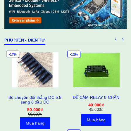
PHỤ KIỆN - ĐIỆN TỬ
-17%
-12%
Bộ chuyển đổi thẳng DC 5.5
ĐẾ CẮM RELAY 8 CHÂN
sang 8 đầu DC
40.000₫
50.000₫
45.600₫
60.000₫
Mua hàng
Mua hàng