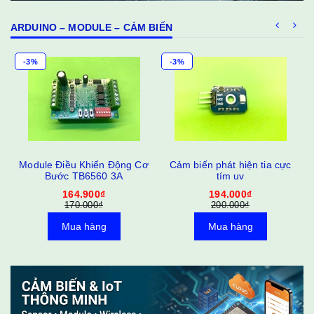
ARDUINO – MODULE – CẢM BIẾN
-3%
-3%
Module Điều Khiển Động Cơ
Cảm biến phát hiện tia cực
Bước TB6560 3A
tím uv
164.900₫
194.000₫
170.000₫
200.000₫
Mua hàng
Mua hàng