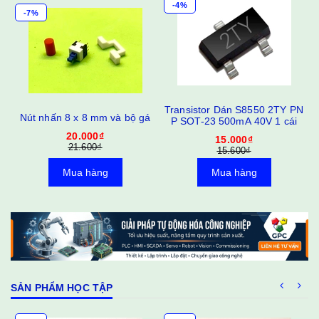
-4%
-7%
C
Transistor Dán S8550 2TY PN
Nút nhấn 8 x 8 mm và bộ gá
P SOT-23 500mA 40V 1 cái
20.000₫
15.000₫
21.600₫
15.600₫
Mua hàng
Mua hàng
SẢN PHẨM HỌC TẬP