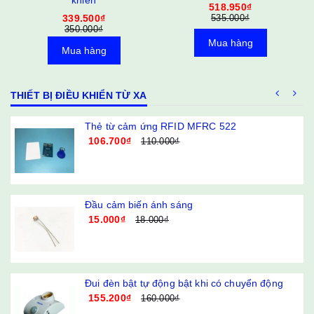
khiển
518.950₫
339.500₫
535.000₫
350.000₫
Mua hàng
Mua hàng
THIẾT BỊ ĐIỀU KHIỂN TỪ XA
g
Thẻ từ cảm ứng RFID MFRC 522
106.700₫
110.000₫
Đầu cảm biến ánh sáng
15.000₫
18.000₫
Đui đèn bật tự động bật khi có chuyển động
155.200₫
160.000₫